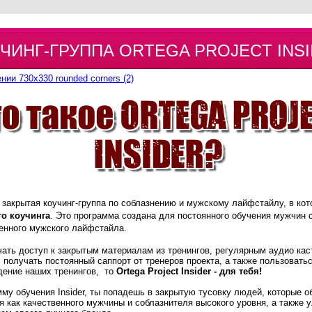
ЧИНГ-ГРУППА ORTEGA PROJECT INS
r - закрытая коучинг-группа по соблазнению и мужскому лайфстайлу, в ко
го коучинга
.
Это программа создана для постоянного обучения мужчин
венного мужского лайфстайла.
ать доступ к закрытым материалам из тренингов, регулярным аудио кас
, получать постоянный саппорт от тренеров проекта, а также пользоват
дение наших тренингов, то
Ortega Project Insider - для тебя!
му обучения Insider, ты попадешь в закрытую тусовку людей, которые 
я как качественного мужчины и соблазнителя высокого уровня, а также 