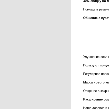
30%-скидку на 
Помощь в решении
Общение с кура
Улучшение себя к
Пользу от полу
Регулярное попо
Масса нового м
Общение в закрыт
Расширение соц
Наше доверие и 