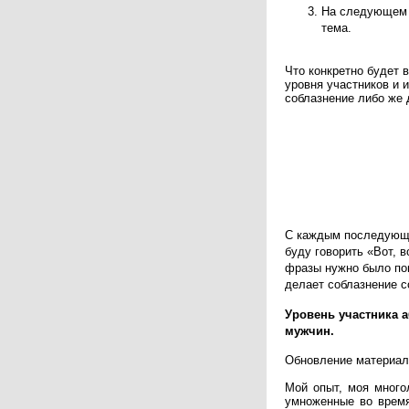
На следующем к
тема.
Что конкретно будет 
уровня участников и 
соблазнение либо же 
С каждым последующи
буду говорить «Вот, в
фразы нужно было поц
делает соблазнение с
Уровень участника 
мужчин.
Обновление материала
Мой опыт, моя многол
умноженные во время