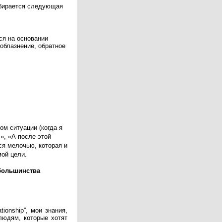
збирается следующая
ся на основании
соблазнение, обратное
м ситуации (когда я
…», «А после этой
ся мелочью, которая и
ой цели.
 большинства
ionship”, мои знания,
людям, которые хотят