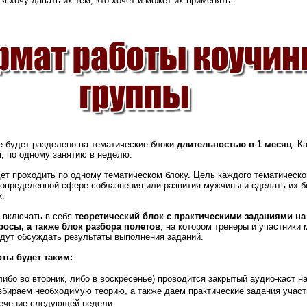
я хочу давать их тем, кто хочет и может их применять.
 будет разделено на тематические блоки
длительностью в 1 месяц
. К
й
, по одному занятию в неделю.
т проходить по одному тематическом блоку. Цель каждого тематическог
 определенной сфере соблазнения или развития мужчины и сделать их 
к.
т включать в себя
теоретический блок с практическими заданиями н
росы, а также блок разбора полетов
, на котором тренеры и участники 
дут обсуждать результаты выполнения заданий.
оты будет таким:
либо во вторник, либо в воскресенье) проводится закрытый аудио-каст н
збираем необходимую теорию, а также даем практические задания учас
течение следующей недели.