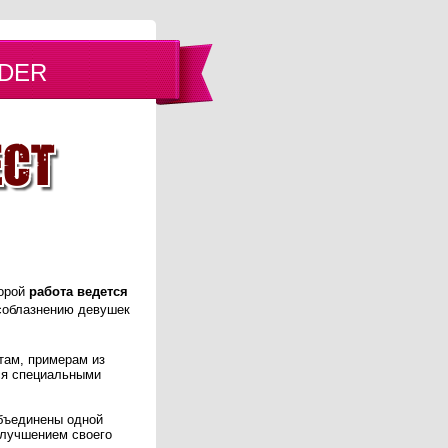
IDER
торой
работа ведется
 соблазнению девушек
там, примерам из
ься специальными
объединены одной
улучшением своего