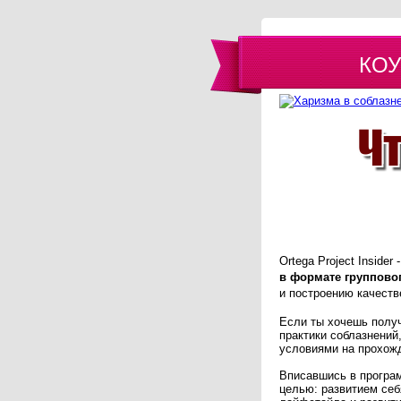
КОУ
Ortega Project Inside
в формате группово
и построению качест
Если ты хочешь получ
практики соблазнений
условиями на прохож
Вписавшись в програм
целью: развитием себ