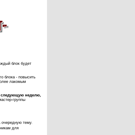
аждый блок будет
о блока - повысить
более лакомым
а следующую неделю,
мастер-группы
а очередную тему.
тникам для