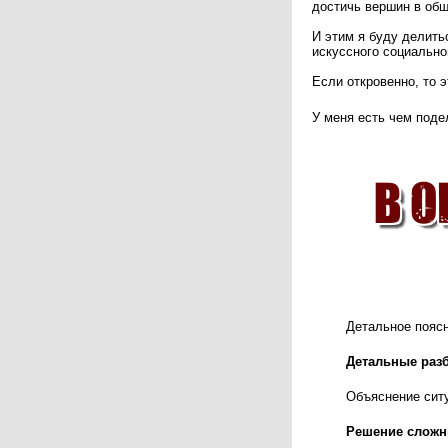
достичь вершин в об
И этим я буду делить
искуссного социально
Если откровенно, то 
У меня есть чем подел
Детальное поясн
Детальные разб
Объяснение ситу
Решение сложн