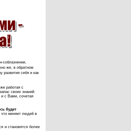
н-соблазнении,
чно же, в обратном
 развития себя и как
кже работая с
запас своих знаний.
 и с Вами, сочетая
есь будет
 и что меняет людей в
я и становятся более