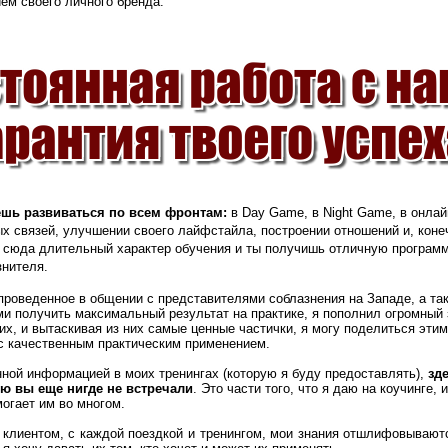
ем своего личного бренда.
ешь развиваться по всем фронтам:
в Day Game, в Night Game, в онлай
х связей, улучшении своего лайфстайла, построении отношений и, коне
 сюда длительный характер обучения и ты получишь отличную программу
знителя.
проведенное в общении с представителями соблазнения на Западе, а та
 получить максимальный результат на практике, я пополнил огромный 
их, и вытаскивая из них самые ценные частички, я могу поделиться этим
с качественным практическим применением.
ной информацией в моих тренингах (которую я буду предоставлять),
зд
ю вы еще нигде не встречали
. Это части того, что я даю на коучинге,
огает им во многом.
клиентом, с каждой поездкой и тренингом, мои знания отшлифовываютс