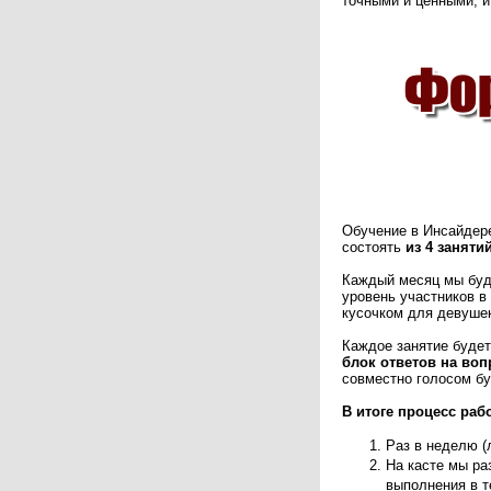
точными и ценными, и 
Обучение в Инсайдере
состоять
из 4 заняти
Каждый месяц мы буде
уровень участников в
кусочком для девуше
Каждое занятие буде
блок ответов на воп
совместно голосом бу
В итоге процесс раб
Раз в неделю (
На касте мы ра
выполнения в 