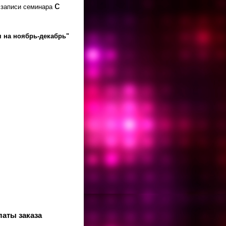
с
и записи семинара
 на ноябрь-декабрь"
латы заказа