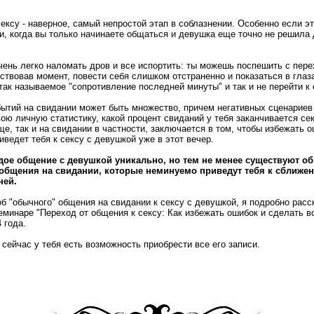
ексу - наверное, самый непростой этап в соблазнении. Особенно если э
, когда вы только начинаете общаться и девушка еще точно не решила 
.
чень легко наломать дров и все испортить: ты можешь поспешить с пере
вствовав момент, повести себя слишком отстраненно и показаться в гла
ак называемое "сопротивление последней минуты" и так и не перейти к 
бытий на свидании может быть множество, причем негативных сценариев
ою личную статистику, какой процент свиданий у тебя заканчивается сек
ще, так и на свидании в частности, заключается в том, чтобы избежать о
иведет тебя к сексу с девушкой уже в этот вечер.
дое общение с девушкой уникально, но тем не менее существуют об
общения на свидании, которые неминуемо приведут тебя к сближе
ней.
об "обычного" общения на свидании к сексу с девушкой, я подробно расс
минаре "Переход от общения к сексу: Как избежать ошибок и сделать в
 года.
сейчас у тебя есть возможность приобрести все его записи.