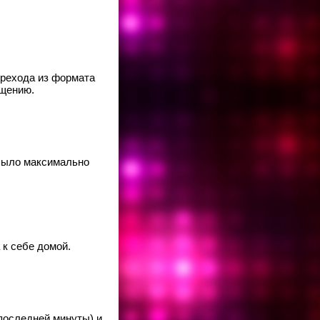
ерехода из формата
бщению.
 было максимально
к себе домой.
 последней минуты) и