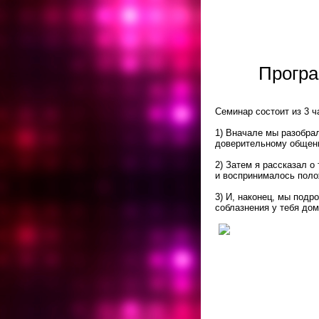
Програ
Семинар состоит из 3 ч
1) Вначале мы разобрал
доверительному общен
2) Затем я рассказал о
и воспринималось поло
3) И, наконец, мы подро
соблазнения у тебя дом