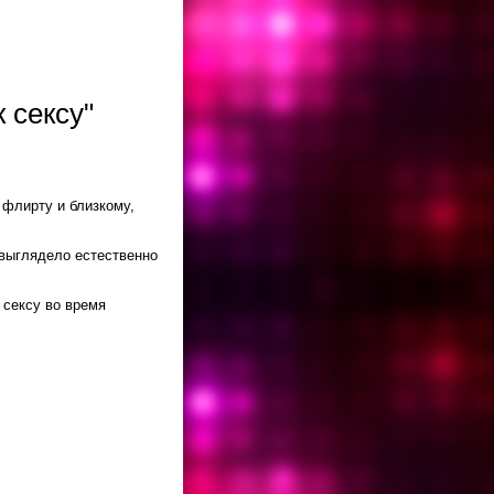
 сексу"
 флирту и близкому,
 выглядело естественно
к сексу во время