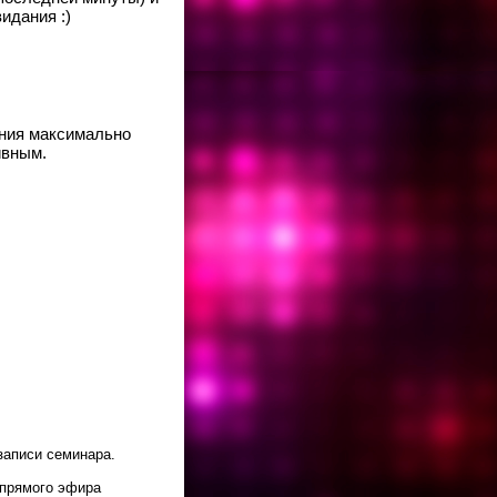
идания :)
ения максимально
ивным.
записи семинара.
 прямого эфира