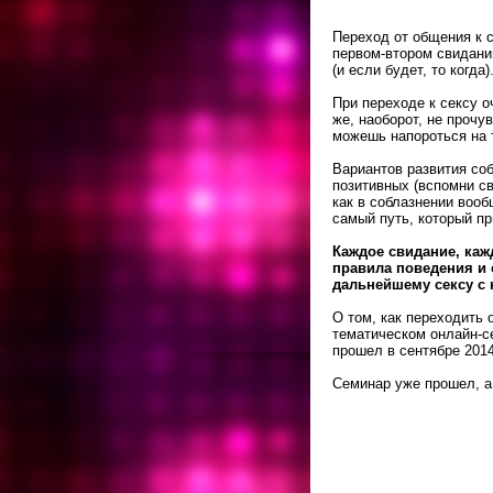
Переход от общения к с
первом-втором свидании
(и если будет, то когда)
При переходе к сексу о
же, наоборот, не прочу
можешь напороться на т
Вариантов развития со
позитивных (вспомни св
как в соблазнении вооб
самый путь, который пр
Каждое свидание, каж
правила поведения и 
дальнейшему сексу с 
О том, как переходить 
тематическом онлайн-се
прошел в сентябре 2014
Семинар уже прошел, а 