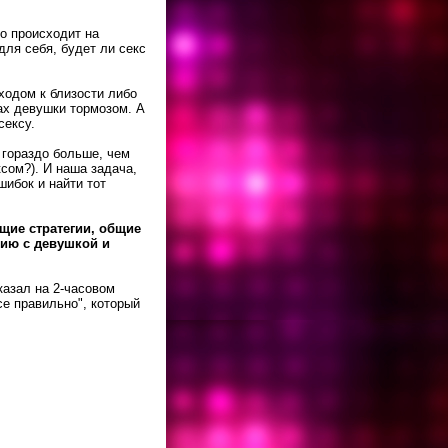
то происходит на
для себя, будет ли секс
ходом к близости либо
зах девушки тормозом. А
сексу.
 гораздо больше, чем
сом?). И наша задача,
шибок и найти тот
щие стратегии, общие
нию с девушкой и
казал на 2-часовом
се правильно", который